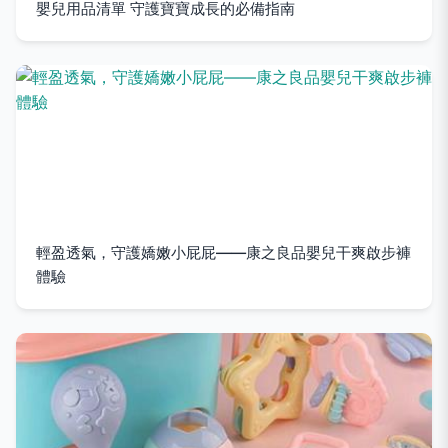
嬰兒用品清單 守護寶寶成長的必備指南
輕盈透氣，守護嬌嫩小屁屁——康之良品嬰兒干爽啟步褲
體驗