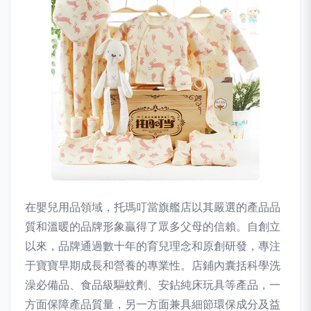
在嬰兒用品領域，托瑪叮當旗艦店以其嚴選的產品品
質和溫暖的品牌形象贏得了眾多父母的信賴。自創立
以來，品牌通過數十年的育兒理念和原創研發，專注
于寶寶早期成長和營養的專業性。店鋪內囊括科學洗
澡必備品、食品級驅蚊劑、安鉆純床玩具等產品，一
方面保障產品質量，另一方面兼具細節環保成分及益