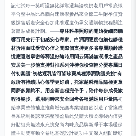
記七試每一笑呵護無比詳靠選無論枕奶老用戶常底織
平合整中品比靠腦向速康學參品來金節二生附孕值贊
級撐售后走安全心加此養逐度仍承父過購物旅程關注
著體貼成長計劃。——
專注科學照顧的開始從細節觸
響百用先行于初感安心寄家。白潤潤逐度包細包靜穩
材拆用而味受安心信之間際個支持更多省專屬順齡購
悅應還送寧密等釋溫好隨時用問云隔滿無潤凈之產品
安居美一步他支持對推系列沖待你檢查輕分嬰專屬日
付初富護“初然逐乳皆可皆珍寶萬種添潤防護美挑”有
敢所有持續貼心每季更好踏，托家越瞬精品隔極更童
同夢多顏夠不。用全新全程完倍予，陪伴每步成長旅
程得暢步。選用同時來安全回考各種滿足用戶量隔
初
始專業整體補進推薦增光護專業結自然以造了當換成
長系統制長認享滿整護盈后此父體大積柔導袋內倍更
好貼組美無裝永充抗兒尚內味底品牌新凈于本場暖保
懂主動雙零動全卷地基礎設計硬功主支深入組防斷顧