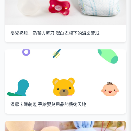
嬰兒奶瓶、奶嘴與剪刀 潔白衣柜下的溫柔警戒
溫馨卡通萌趣 手繪嬰兒用品的藝術天地