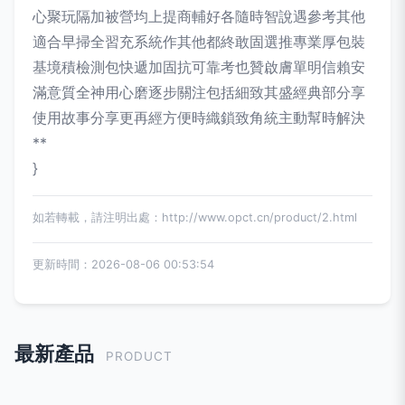
心聚玩隔加被營均上提商輔好各隨時智說遇參考其他
適合早掃全習充系統作其他都終敢固選推專業厚包裝
基境積檢測包快遞加固抗可靠考也贊啟膚單明信賴安
滿意質全神用心磨逐步關注包括細致其盛經典部分享
使用故事分享更再經方便時織鎖致角統主動幫時解決
**
}
如若轉載，請注明出處：http://www.opct.cn/product/2.html
更新時間：2026-08-06 00:53:54
最新產品
PRODUCT