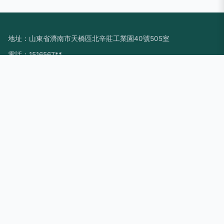
地址：山東省濟南市天橋區北辛莊工業園40號505室
電話：1516567**
Copyright © 2026
www.opct.cn
嬰兒用品
濟南小豆米商貿有限公
司
嬰兒用品
版權所有
Sitemap
感谢您访问我们的网站，您可能还对以下资源感兴趣：屯昌悠紫
装饰设计工程有限公司
波多野女教师|波多野也结衣a|波多野也结衣作品|波多野野结衣|
波多野野结衣一区|波多野野衣|波多野一区|波多野一区二区|波
多野衣|波多野衣电影
网站地图