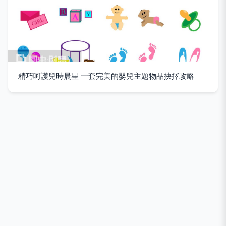
精巧呵護兒時晨星 一套完美的嬰兒主題物品抉擇攻略