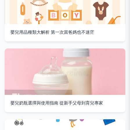
嬰兒用品種類大解析 第一次當爸媽也不迷茫
嬰兒奶瓶選擇與使用指南 從新手父母到育兒專家