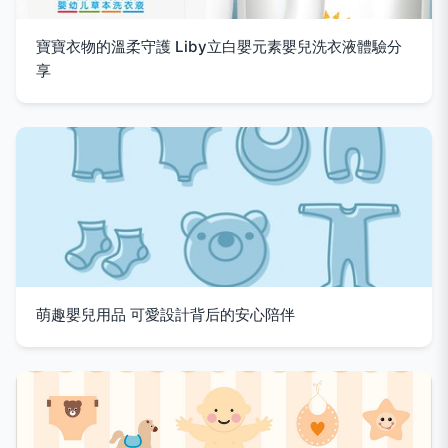
寶寶衣物的溫柔守護 Liby立白嬰元素嬰兒洗衣液體驗分
享
萌趣嬰兒用品 可愛設計背后的安心陪伴